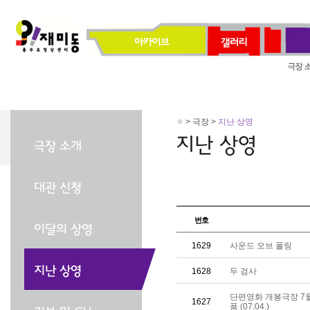
> 극장 >
지난 상영
번호
1629
사운드 오브 폴링
1628
두 검사
단편영화 개봉극장 7
1627
품 (07.04.)