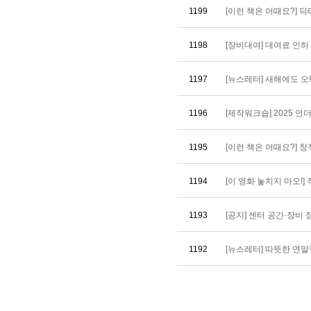
1199
[이런 책은 어때요?] 딕테 
1198
[장비대여] 대여료 인하 안내
1197
[뉴스레터] 새해에도 오!
1196
[제작워크숍] 2025 언더
1195
[이런 책은 어때요?] 
1194
[이 영화 놓치지 마오!] 직업
1193
[공지] 센터 공간·장비 점검 
1192
[뉴스레터] 따뜻한 연말♡ 