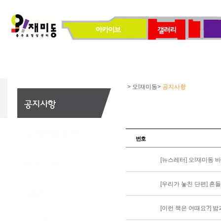
> 오!재미동>
공지사항
번호
[뉴스레터] 오!재미동 
[우리가 놓친 단편] 흔들리
[이런 책은 어때요?] 밤과 