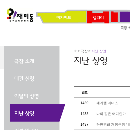
> 극장 >
지난 상영
번호
1439
패러렐 마더스
1438
나의 집은 어디인가
1437
단편영화 개봉극장 '내 맘