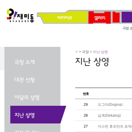
> 극장 >
지난 상영
번호
29
도그마(Dogma)
28
십계(Dekalog)
27
더스틴 호프만의 표적(St