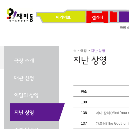
> 극장 >
지난 상영
번호
139
138
너나 잘해(Mind Your O
137
가드썸(The Godthum