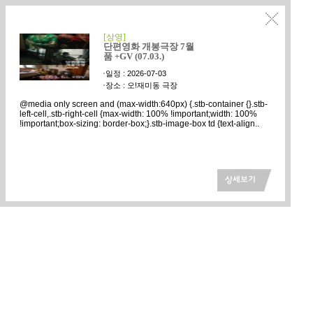
[상영]
단편영화 개봉극장 7월
품 +GV (07.03.)
일정 :
2026-07-03
장소 :
오!재미동 극장
@media only screen and (max-width:640px) {.stb-container {}.stb-
left-cell,.stb-right-cell {max-width: 100% !important;width: 100%
!important;box-sizing: border-box;}.stb-image-box td {text-align..