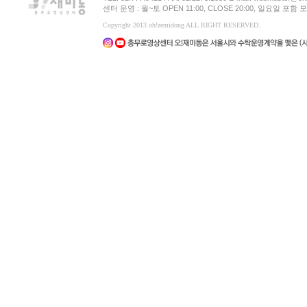
센터 운영 : 월~토 OPEN 11:00, CLOSE 20:00, 일요일 포
Copyright 2013 oh!zemidong ALL RIGHT RESERVED.