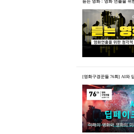
듣는 영화 : 영화 연출을 위
[영화구경꾼들 76회] AI와