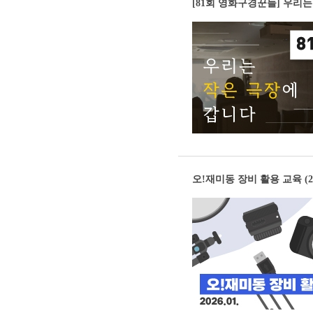
[81회 영화구경꾼들] 우리
오!재미동 장비 활용 교육 (202