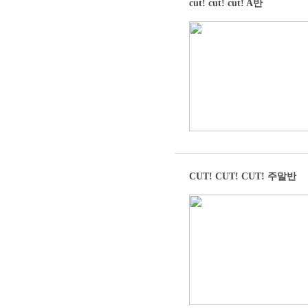
cut! cut! cut! A반
CUT! CUT! CUT! 주말반