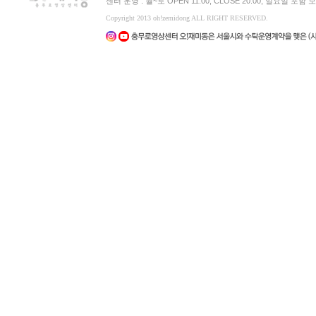
센터 운영 : 월~토 OPEN 11:00, CLOSE 20:00, 일요일 포
Copyright 2013 oh!zemidong ALL RIGHT RESERVED.