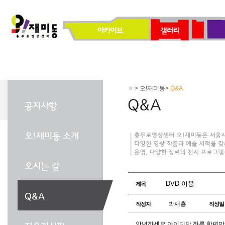
> 오!재미동>
Q&A
DVD 이용
제목
박재흥
작성자
작성일
안녕하세요 아이디당 하루 한편만