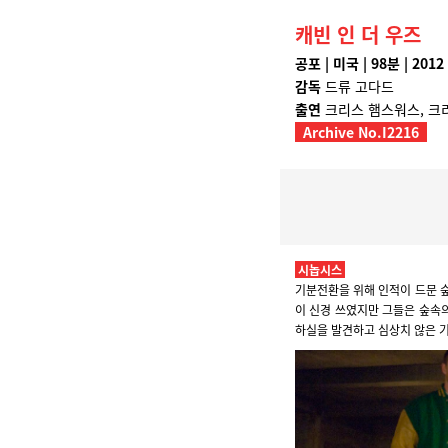
캐빈 인 더 우즈
공포 | 미국 | 98분 | 2012
감독
드류 고다드
출연
크리스 햄스워스, 크
Archive No.I2216
시놉시스
기분전환을 위해 인적이 드문 숲
이 신경 쓰였지만 그들은 숲속의
하실을 발견하고 심상치 않은 기