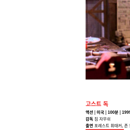
고스트 독
액션 | 미국 | 100분 | 199
감독
짐 자무쉬
출연
포레스트 휘태커, 존