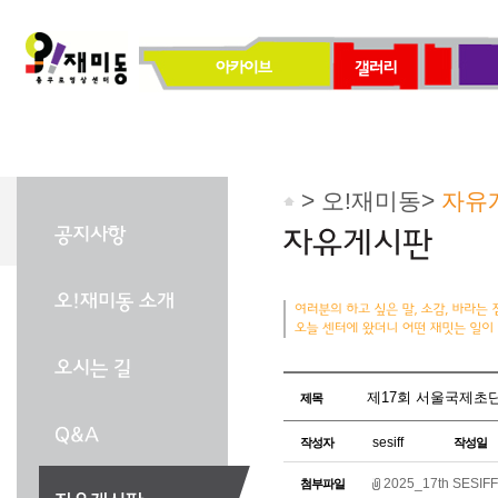
> 오!재미동>
자유
제17회 서울국제초단
제목
sesiff
작성자
작성일
2025_17th SESIFF 추
첨부파일