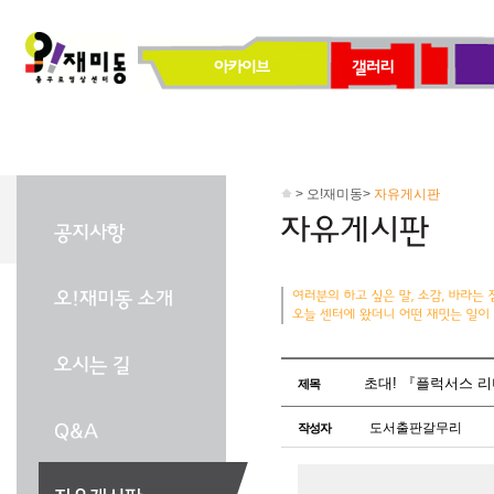
> 오!재미동>
자유게시판
초대! 『플럭서스 리더
제목
도서출판갈무리
작성자