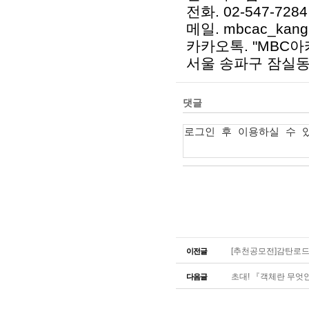
전화. 02-547-7284
메일. mbcac_kang
카카오톡. "MBC아
서울 송파구 잠실동
[추천공모전]감탄로드 
이전글
초대! 『객체란 무엇인가
다음글