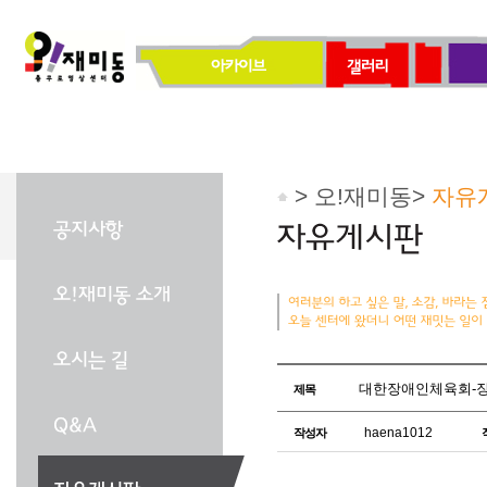
> 오!재미동>
자유
대한장애인체육회-
제목
haena1012
작성자