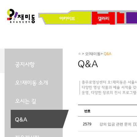
> 오!재미동>
Q&A
번호
2579
강의 입금 관련 문의
[1