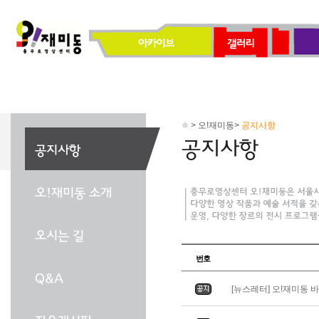
> 오!재미동>
공지사항
번호
[뉴스레터] 오!재미동 