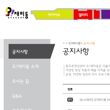
> 오!재미동>
공지사항
번호
[뉴스레터] 오!재미동 