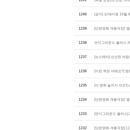
1241
[특별 상영전] 엔딩 크레딧 
1240
[공지] 오!재미동 10월
1239
[단편영화 개봉극장] '결정
1238
언더그라운드 플러스 2
1237
[뉴스레터] 선선한 바람
1236
[이런 책은 어때요?] 영
1235
[이 영화 놓치지 마오!] 낭
1234
[단편영화 개봉극장] '결정
1233
[언더그라운드 플러스] 
1232
[단편영화 개봉극장] 11월 