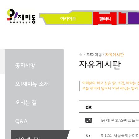
> 오!재미동>
자유게시판
번호
[공지] 광고/스팸 글들
68
제12회 서울국제뉴미