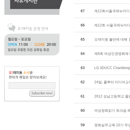
67
제12회서울국제뉴미
66
제12회 서울국제뉴미
65
오재미동 불만에 대해
64
제6회 여성인권영화제 
63
LG 3DUCC Chanlleng
62
24일, 풀뿌리 미디어교
61
2012 성남고등학교 
60
여성영화읽기 워크숍 쾌g
59
영화실무교육 10기 무