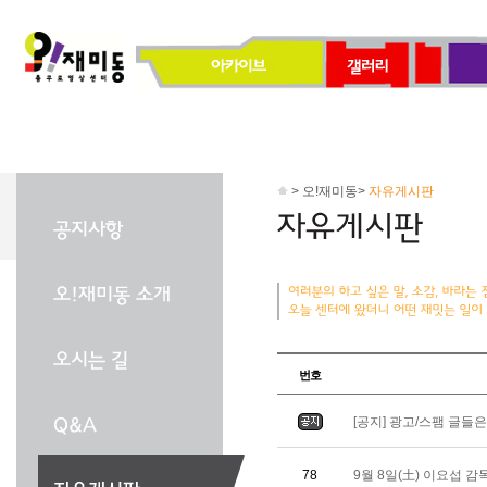
> 오!재미동>
자유게시판
번호
[공지] 광고/스팸 글들
78
9월 8일(土) 이요섭 감