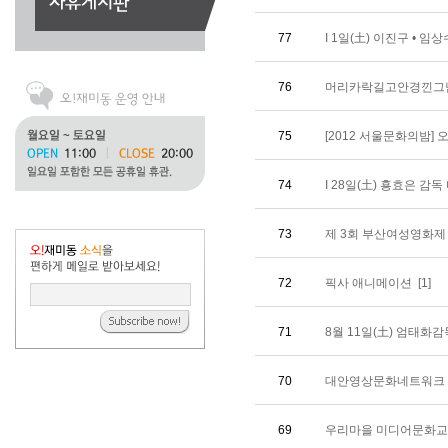
77
I 1일(土) 이진구 • 임
76
머리카락길고안경낀그
75
[2012 서울문화의밤] 
74
I 28일(土) 횽효은 감독
73
제 3회 부산여성영화제
72
픽사 애니메이션
[1]
71
8월 11일(土) 엄태화
70
대안영상문화네트워크 
69
우리마을 미디어문화교