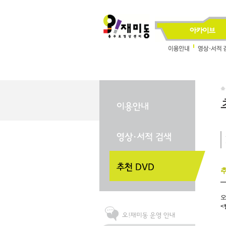
추
오
<