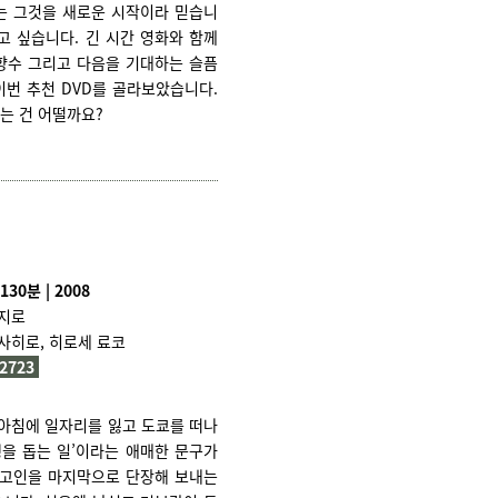
는 그것을 새로운 시작이라 믿습니
고 싶습니다. 긴 시간 영화와 함께
 향수 그리고 다음을 기대하는 슬픔
이번 추천 DVD를 골라보았습니다.
는 건 어떨까요?
130분 | 2008
지로
사히로, 히로세 료코
I2723
아침에 일자리를 잃고 도쿄를 떠나
행을 돕는 일’이라는 애매한 문구가
 고인을 마지막으로 단장해 보내는