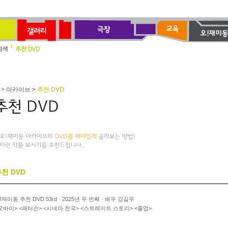
> 아카이브 >
추천 DVD
천 DVD
!재미동 추천 DVD 53rd · 2025년 두 번째 · 배우 강길우
굿바이> <패터슨> <시네마 천국> <스트레이트 스토리> <졸업>