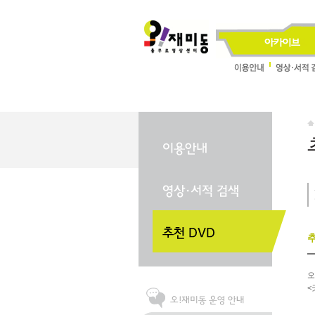
추
오
<