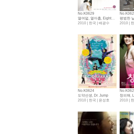
No.K0629
No.K06
열여덟, 열아홉, Eighteen and nineteen
2010 | 한국 | 배광수
2010 | 
No.K0624
No.K06
도약선생, Dr. Jump
창피해, Li
2010 | 한국 | 윤성호
2010 |