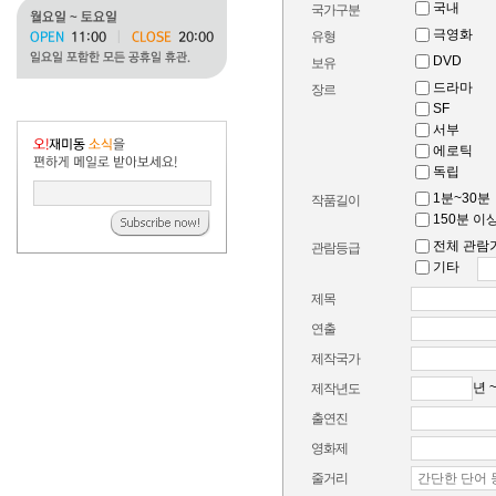
국내
국가구분
극영화
유형
DVD
보유
드라마
장르
SF
서부
에로틱
독립
1분~30분
작품길이
150분 이
전체 관람
관람등급
기타
제목
연출
제작국가
년 
제작년도
출연진
영화제
줄거리