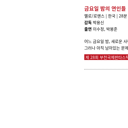
금요일 밤의 연인들
멜로/로맨스 | 한국 | 28분 
감독
박용신
출연
이수정, 박봉준
어느 금요일 밤, 새로운 
그러나 아직 남아있는 문제
제 28회 부천국제판타스