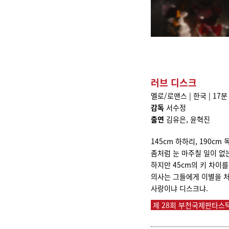
러브 디스크
멜로/로맨스 | 한국 | 17분 
감독
서수정
출연
김유은, 윤혁진
145cm 하하리, 190cm 
좀처럼 눈 마주칠 일이 없
하지만 45cm의 키 차이
의사는 그들에게 이별을 처
사랑이냐 디스크냐.
제 28회 부천국제판타스