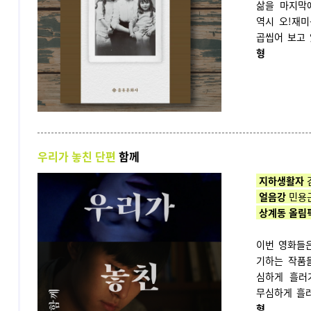
삶을 마지막
역시 오!재
곱씹어 보고
형
우리가 놓친 단편
함께
지하생활자
얼음강
민용
상계동 올림
이번 영화들은
기하는 작품
심하게 흘러
무심하게 흘
형