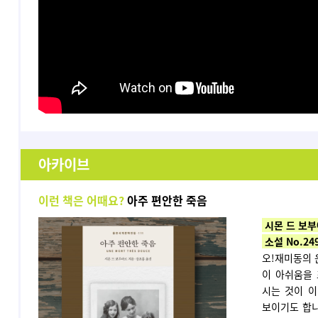
아카이브
이런 책은 어때요?
아주 편안한 죽음
시몬 드 보부
소설
No.24
오!재미동의 
이 아쉬움을
시는 것이 이
보이기도 합니