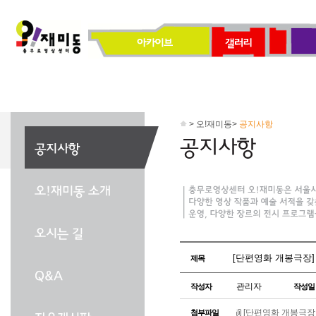
> 오!재미동>
공지사항
[단편영화 개봉극장] 2
제목
관리자
작성자
작성일
[단편영화 개봉극장 2
첨부파일